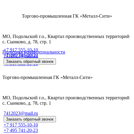
Торгово-промышленная ГК «Металл-Сити»
МО, Подольский г.о., Квартал производственных территорий
с. Сынково, д. 78, стр. 1
+7 917 555-10-10
Политика конфидециальности
+7 495 741-20-23
7412023@mail.ru
Заказать обратный звонок
+7 917 555-10-10
Торгово-промышленная ГК «Металл-Сити»
МО, Подольский г.о., Квартал производственных территорий
с. Сынково, д. 78, стр. 1
7412023@mail.ru
Заказать обратный звонок
+7 917 555-10-10
+7 495 741-20-23