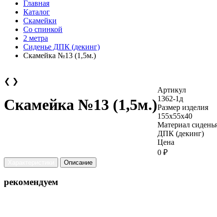
Главная
Каталог
Скамейки
Со спинкой
2 метра
Сиденье ДПК (декинг)
Скамейка №13 (1,5м.)
❮
❯
Артикул
1362-1д
Скамейка №13 (1,5м.)
Размер изделия
155х55х40
Материал сидень
ДПК (декинг)
Цена
0 ₽
Характеристики
Описание
рекомендуем