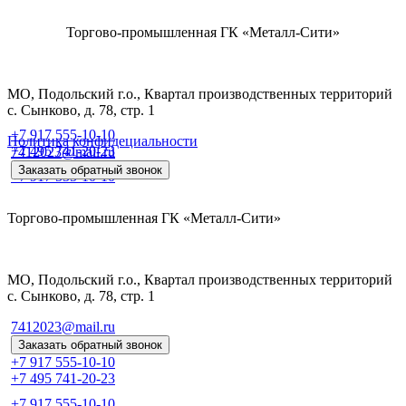
Торгово-промышленная ГК «Металл-Сити»
МО, Подольский г.о., Квартал производственных территорий
с. Сынково, д. 78, стр. 1
+7 917 555-10-10
Политика конфидециальности
+7 495 741-20-23
7412023@mail.ru
Заказать обратный звонок
+7 917 555-10-10
Торгово-промышленная ГК «Металл-Сити»
МО, Подольский г.о., Квартал производственных территорий
с. Сынково, д. 78, стр. 1
7412023@mail.ru
Заказать обратный звонок
+7 917 555-10-10
+7 495 741-20-23
+7 917 555-10-10