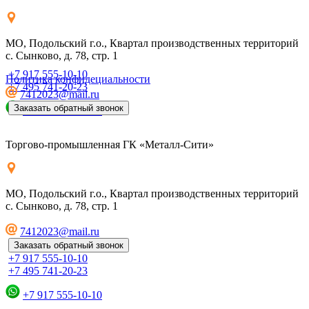
МО, Подольский г.о., Квартал производственных территорий
с. Сынково, д. 78, стр. 1
+7 917 555-10-10
Политика конфидециальности
+7 495 741-20-23
7412023@mail.ru
Заказать обратный звонок
+7 917 555-10-10
Торгово-промышленная ГК «Металл-Сити»
МО, Подольский г.о., Квартал производственных территорий
с. Сынково, д. 78, стр. 1
7412023@mail.ru
Заказать обратный звонок
+7 917 555-10-10
+7 495 741-20-23
+7 917 555-10-10