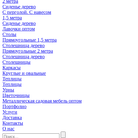
2 метра
Сиденье дерево
С перголой. С навесом
1,5 метра
Сиденье дерево
Лавочки оптом
Столы
Прямоугольные 1,5 метра
Столешница дерево
Прямоугольные 2 метра
Столешница дерево
Столешницы
Каркасы
Круглые и овальные
Теплицы
Теплицы
Урны
Цветочницы
Металлическая садовая мебель оптом
Портфолио
Услуги
Доставка
Контакты
О нас