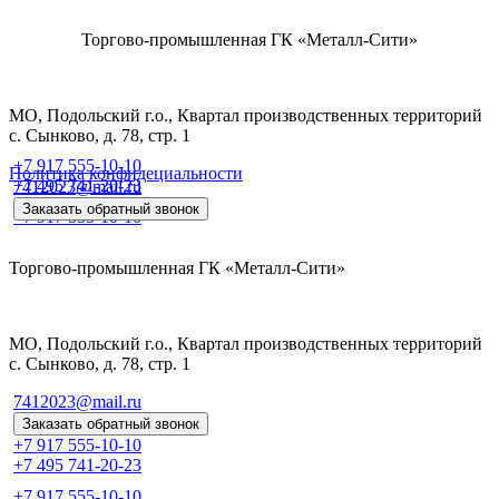
Торгово-промышленная ГК «Металл-Сити»
МО, Подольский г.о., Квартал производственных территорий
с. Сынково, д. 78, стр. 1
+7 917 555-10-10
Политика конфидециальности
+7 495 741-20-23
7412023@mail.ru
Заказать обратный звонок
+7 917 555-10-10
Торгово-промышленная ГК «Металл-Сити»
МО, Подольский г.о., Квартал производственных территорий
с. Сынково, д. 78, стр. 1
7412023@mail.ru
Заказать обратный звонок
+7 917 555-10-10
+7 495 741-20-23
+7 917 555-10-10