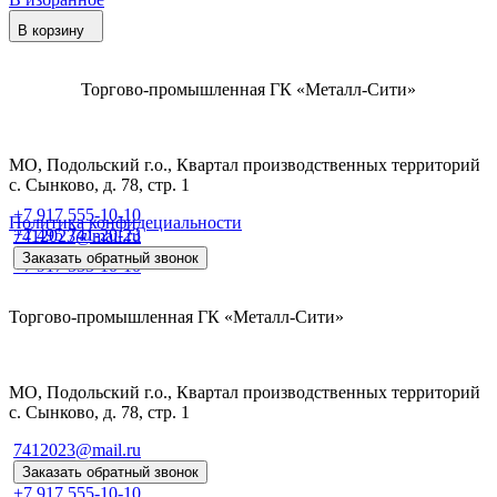
В корзину
Торгово-промышленная ГК «Металл-Сити»
МО, Подольский г.о., Квартал производственных территорий
с. Сынково, д. 78, стр. 1
+7 917 555-10-10
Политика конфидециальности
+7 495 741-20-23
7412023@mail.ru
Заказать обратный звонок
+7 917 555-10-10
Торгово-промышленная ГК «Металл-Сити»
МО, Подольский г.о., Квартал производственных территорий
с. Сынково, д. 78, стр. 1
7412023@mail.ru
Заказать обратный звонок
+7 917 555-10-10