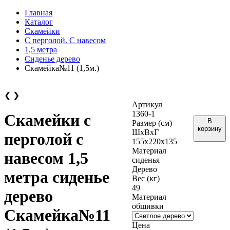
Главная
Каталог
Скамейки
С перголой. С навесом
1,5 метра
Сиденье дерево
Скамейка№11 (1,5м.)
❮
❯
Артикул
1360-1
Скамейки с
В
Размер (см)
корзину
ШхВхГ
перголой с
155х220х135
Материал
навесом 1,5
сиденья
Дерево
метра сиденье
Вес (кг)
49
дерево
Материал
обшивки
Скамейка№11
Цена