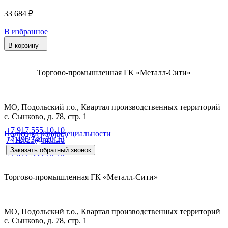
33 684 ₽
В избранное
В корзину
Торгово-промышленная ГК «Металл-Сити»
МО, Подольский г.о., Квартал производственных территорий
с. Сынково, д. 78, стр. 1
+7 917 555-10-10
Политика конфидециальности
+7 495 741-20-23
7412023@mail.ru
Заказать обратный звонок
+7 917 555-10-10
Торгово-промышленная ГК «Металл-Сити»
МО, Подольский г.о., Квартал производственных территорий
с. Сынково, д. 78, стр. 1