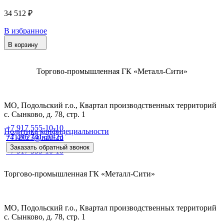
34 512 ₽
В избранное
В корзину
Торгово-промышленная ГК «Металл-Сити»
МО, Подольский г.о., Квартал производственных территорий
с. Сынково, д. 78, стр. 1
+7 917 555-10-10
Политика конфидециальности
+7 495 741-20-23
7412023@mail.ru
Заказать обратный звонок
+7 917 555-10-10
Торгово-промышленная ГК «Металл-Сити»
МО, Подольский г.о., Квартал производственных территорий
с. Сынково, д. 78, стр. 1