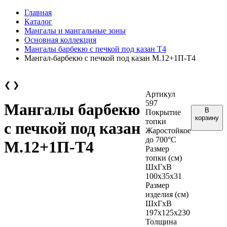
Главная
Каталог
Мангалы и мангальные зоны
Основная коллекция
Мангалы барбекю с печкой под казан Т4
Мангал-барбекю с печкой под казан М.12+1П-Т4
❮
❯
Артикул
597
Мангалы барбекю
В
Покрытие
корзину
топки
с печкой под казан
Жаростойкое
до 700°С
М.12+1П-Т4
Размер
топки (см)
ШхГхВ
100х35х31
Размер
изделия (см)
ШхГхВ
197х125х230
Толщина