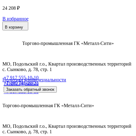
24 208 ₽
В избранное
В корзину
Торгово-промышленная ГК «Металл-Сити»
МО, Подольский г.о., Квартал производственных территорий
с. Сынково, д. 78, стр. 1
+7 917 555-10-10
Политика конфидециальности
+7 495 741-20-23
7412023@mail.ru
Заказать обратный звонок
+7 917 555-10-10
Торгово-промышленная ГК «Металл-Сити»
МО, Подольский г.о., Квартал производственных территорий
с. Сынково, д. 78, стр. 1