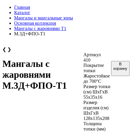
Главная
Каталог
Мангалы и мангальные зоны
Основная коллекция
Мангалы с жаровнями Т1
М.3Д+ФПО-Т1
❮
❯
Артикул
410
Мангалы с
В
Покрытие
корзину
топки
жаровнями
Жаростойкое
до 700°С
М.3Д+ФПО-Т1
Размер топки
(см) ШхГхВ
55х35х16
Размер
изделия (см)
ШхГхВ
128х135х208
Толщина
топки (мм)