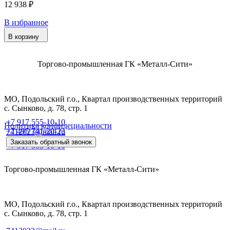
12 938 ₽
В избранное
В корзину
Торгово-промышленная ГК «Металл-Сити»
МО, Подольский г.о., Квартал производственных территорий
с. Сынково, д. 78, стр. 1
+7 917 555-10-10
Политика конфидециальности
+7 495 741-20-23
7412023@mail.ru
Заказать обратный звонок
+7 917 555-10-10
Торгово-промышленная ГК «Металл-Сити»
МО, Подольский г.о., Квартал производственных территорий
с. Сынково, д. 78, стр. 1