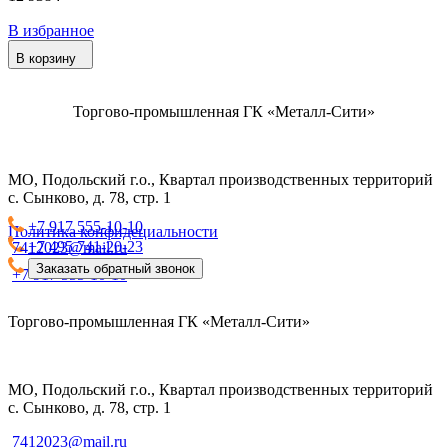
В избранное
В корзину
Торгово-промышленная ГК «Металл-Сити»
МО, Подольский г.о., Квартал производственных территорий
с. Сынково, д. 78, стр. 1
+7 917 555-10-10
Политика конфидециальности
+7 495 741-20-23
7412023@mail.ru
Заказать обратный звонок
+7 917 555-10-10
Торгово-промышленная ГК «Металл-Сити»
МО, Подольский г.о., Квартал производственных территорий
с. Сынково, д. 78, стр. 1
7412023@mail.ru