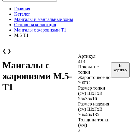
Главная
Каталог
Мангалы и мангальные зоны
Основная коллекция
Мангалы с жаровнями Т1
М.5-Т1
❮
❯
Артикул
413
Мангалы с
В
Покрытие
корзину
топки
жаровнями М.5-
Жаростойкое до
700°С
Т1
Размер топки
(см) ШхГхВ
55х35х16
Размер изделия
(см) ШхГхВ
76х46х135
Толщина топки
(мм)
3