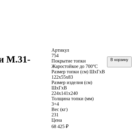
Артикул
754
и М.31-
В корзину
Покрытие топки
Жаростойкое до 700°С
Размер топки (см) ШхГхВ
122х55х83
Размер изделия (см)
ШхГхВ
224х141х240
Толщина топки (мм)
3+4
Вес (кг)
231
Цена
68 425 ₽