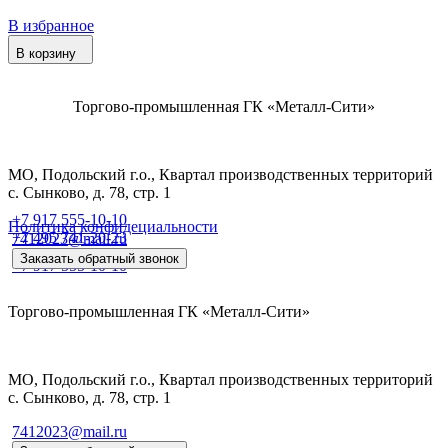
В избранное
В корзину
Торгово-промышленная ГК «Металл-Сити»
МО, Подольский г.о., Квартал производственных территорий
с. Сынково, д. 78, стр. 1
+7 917 555-10-10
Политика конфидециальности
+7 495 741-20-23
7412023@mail.ru
Заказать обратный звонок
+7 917 555-10-10
Торгово-промышленная ГК «Металл-Сити»
МО, Подольский г.о., Квартал производственных территорий
с. Сынково, д. 78, стр. 1
7412023@mail.ru