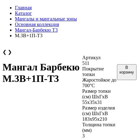
Главная
Каталог
Мангалы и мангальные зоны
Основная коллекция
Мангал-Барбекю Т3
М.3В+1П-Т3
❮
❯
Артикул
511
Мангал Барбекю
В
Покрытие
корзину
топки
М.3В+1П-Т3
Жаростойкое до
700°С
Размер топки
(см) ШхГхВ
55х35х31
Размер изделия
(см) ШхГхВ
183х95х210
Толщина топки
(мм)
3