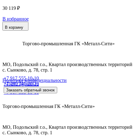
30 119 ₽
В избранное
В корзину
Торгово-промышленная ГК «Металл-Сити»
МО, Подольский г.о., Квартал производственных территорий
с. Сынково, д. 78, стр. 1
+7 917 555-10-10
Политика конфидециальности
+7 495 741-20-23
7412023@mail.ru
Заказать обратный звонок
+7 917 555-10-10
Торгово-промышленная ГК «Металл-Сити»
МО, Подольский г.о., Квартал производственных территорий
с. Сынково, д. 78, стр. 1