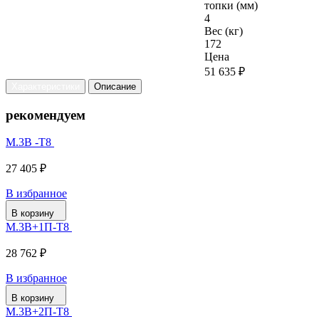
топки (мм)
4
Вес (кг)
172
Цена
51 635 ₽
Характеристики
Описание
рекомендуем
М.3В -Т8
27 405 ₽
В избранное
В корзину
М.3В+1П-Т8
28 762 ₽
В избранное
В корзину
М.3В+2П-Т8