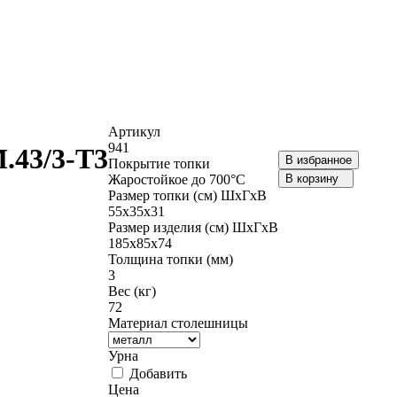
Артикул
941
.43/3-Т3
В избранное
Покрытие топки
Жаростойкое до 700°С
В корзину
Размер топки (см) ШхГхВ
55х35х31
Размер изделия (см) ШхГхВ
185х85х74
Толщина топки (мм)
3
Вес (кг)
72
Материал столешницы
Урна
Добавить
Цена