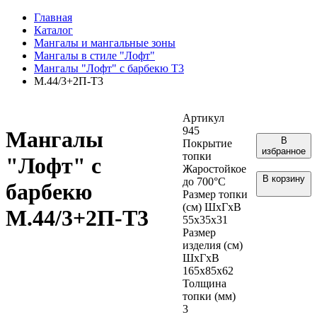
Главная
Каталог
Мангалы и мангальные зоны
Мангалы в стиле "Лофт"
Мангалы "Лофт" с барбекю Т3
М.44/3+2П-Т3
Артикул
945
Мангалы
В
Покрытие
избранное
топки
"Лофт" с
Жаростойкое
В корзину
до 700°С
барбекю
Размер топки
(см) ШхГхВ
М.44/3+2П-Т3
55х35х31
Размер
изделия (см)
ШхГхВ
165х85х62
Толщина
топки (мм)
3