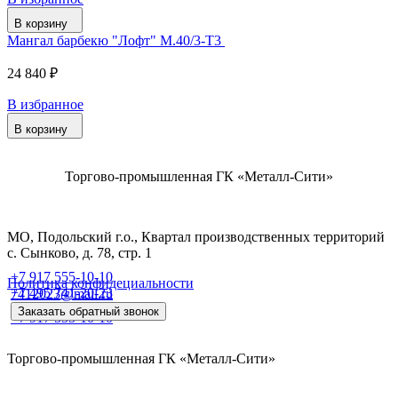
В корзину
Мангал барбекю "Лофт" М.40/3-Т3
24 840 ₽
В избранное
В корзину
Торгово-промышленная ГК «Металл-Сити»
МО, Подольский г.о., Квартал производственных территорий
с. Сынково, д. 78, стр. 1
+7 917 555-10-10
Политика конфидециальности
+7 495 741-20-23
7412023@mail.ru
Заказать обратный звонок
+7 917 555-10-10
Торгово-промышленная ГК «Металл-Сити»