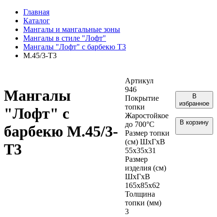
Главная
Каталог
Мангалы и мангальные зоны
Мангалы в стиле "Лофт"
Мангалы "Лофт" с барбекю Т3
М.45/3-Т3
Артикул
946
Мангалы
В
Покрытие
избранное
топки
"Лофт" с
Жаростойкое
В корзину
до 700°С
барбекю М.45/3-
Размер топки
(см) ШхГхВ
Т3
55х35х31
Размер
изделия (см)
ШхГхВ
165х85х62
Толщина
топки (мм)
3