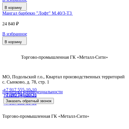
В корзину
Мангал барбекю "Лофт" М.40/3-Т3
24 840 ₽
В избранное
В корзину
Торгово-промышленная ГК «Металл-Сити»
МО, Подольский г.о., Квартал производственных территорий
с. Сынково, д. 78, стр. 1
+7 917 555-10-10
Политика конфидециальности
+7 495 741-20-23
7412023@mail.ru
Заказать обратный звонок
+7 917 555-10-10
Торгово-промышленная ГК «Металл-Сити»