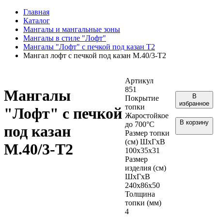
Главная
Каталог
Мангалы и мангальные зоны
Мангалы в стиле "Лофт"
Мангалы "Лофт" с печкой под казан Т2
Мангал лофт с печкой под казан М.40/3-Т2
Артикул
851
Мангалы
В
Покрытие
избранное
топки
"Лофт" с печкой
Жаростойкое
В корзину
до 700°С
под казан
Размер топки
(см) ШхГхВ
М.40/3-Т2
100х35х31
Размер
изделия (см)
ШхГхВ
240х86х50
Толщина
топки (мм)
4