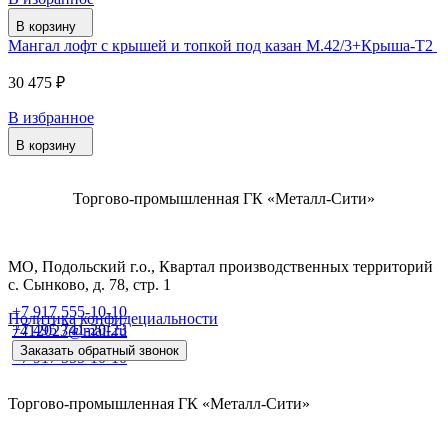
В корзину
Мангал лофт с крышей и топкой под казан М.42/3+Крыша-Т2
30 475 ₽
В избранное
В корзину
Торгово-промышленная ГК «Металл-Сити»
МО, Подольский г.о., Квартал производственных территорий
с. Сынково, д. 78, стр. 1
+7 917 555-10-10
Политика конфидециальности
+7 495 741-20-23
7412023@mail.ru
Заказать обратный звонок
+7 917 555-10-10
Торгово-промышленная ГК «Металл-Сити»