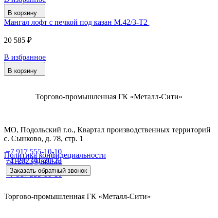
В корзину
Мангал лофт с печкой под казан М.42/3-Т2
20 585 ₽
В избранное
В корзину
Торгово-промышленная ГК «Металл-Сити»
МО, Подольский г.о., Квартал производственных территорий
с. Сынково, д. 78, стр. 1
+7 917 555-10-10
Политика конфидециальности
+7 495 741-20-23
7412023@mail.ru
Заказать обратный звонок
+7 917 555-10-10
Торгово-промышленная ГК «Металл-Сити»