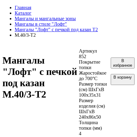
Главная
Каталог
Мангалы и мангальные зоны
Мангалы в стиле "Лофт"
Мангалы "Лофт" с печкой под казан Т2
М.40/3-Т2
Артикул
852
Мангалы
В
Покрытие
избранное
топки
"Лофт" с печкой
Жаростойкое
В корзину
до 700°С
под казан
Размер топки
(см) ШхГхВ
М.40/3-Т2
100х35х31
Размер
изделия (см)
ШхГхВ
240х86х50
Толщина
топки (мм)
4