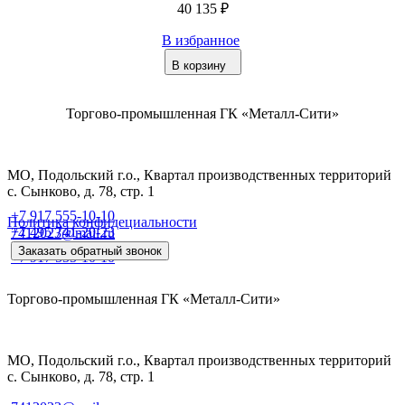
40 135 ₽
В избранное
В корзину
Торгово-промышленная ГК «Металл-Сити»
МО, Подольский г.о., Квартал производственных территорий
с. Сынково, д. 78, стр. 1
+7 917 555-10-10
Политика конфидециальности
+7 495 741-20-23
7412023@mail.ru
Заказать обратный звонок
+7 917 555-10-10
Торгово-промышленная ГК «Металл-Сити»
МО, Подольский г.о., Квартал производственных территорий
с. Сынково, д. 78, стр. 1