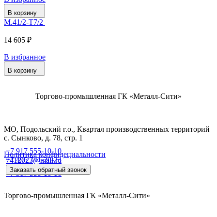
В корзину
М.41/2-Т7/2
14 605 ₽
В избранное
В корзину
Торгово-промышленная ГК «Металл-Сити»
МО, Подольский г.о., Квартал производственных территорий
с. Сынково, д. 78, стр. 1
+7 917 555-10-10
Политика конфидециальности
+7 495 741-20-23
7412023@mail.ru
Заказать обратный звонок
+7 917 555-10-10
Торгово-промышленная ГК «Металл-Сити»