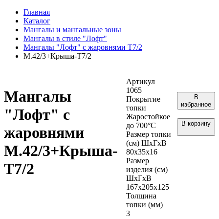
Главная
Каталог
Мангалы и мангальные зоны
Мангалы в стиле "Лофт"
Мангалы "Лофт" с жаровнями Т7/2
М.42/3+Крыша-Т7/2
Артикул
1065
Мангалы
В
Покрытие
избранное
топки
"Лофт" с
Жаростойкое
В корзину
до 700°С
жаровнями
Размер топки
(см) ШхГхВ
М.42/3+Крыша-
80х35х16
Размер
Т7/2
изделия (см)
ШхГхВ
167х205х125
Толщина
топки (мм)
3