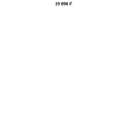
19 090
₽