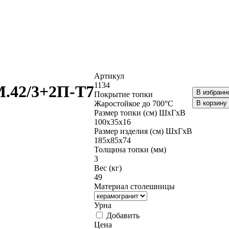
Артикул
1134
.42/3+2П-Т7
В избранн
Покрытие топки
Жаростойкое до 700°С
В корзину
Размер топки (см) ШхГхВ
100х35х16
Размер изделия (см) ШхГхВ
185х85х74
Толщина топки (мм)
3
Вес (кг)
49
Материал столешницы
Урна
Добавить
Цена