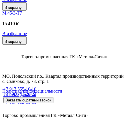
В корзину
М.45/3-Т7
15 410 ₽
В избранное
В корзину
Торгово-промышленная ГК «Металл-Сити»
МО, Подольский г.о., Квартал производственных территорий
с. Сынково, д. 78, стр. 1
+7 917 555-10-10
Политика конфидециальности
+7 495 741-20-23
7412023@mail.ru
Заказать обратный звонок
+7 917 555-10-10
Торгово-промышленная ГК «Металл-Сити»