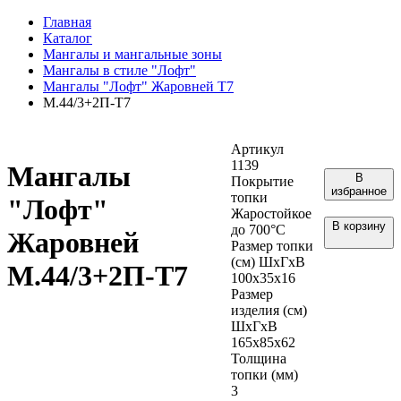
Главная
Каталог
Мангалы и мангальные зоны
Мангалы в стиле "Лофт"
Мангалы "Лофт" Жаровней Т7
М.44/3+2П-Т7
Артикул
1139
Мангалы
В
Покрытие
избранное
топки
"Лофт"
Жаростойкое
В корзину
до 700°С
Жаровней
Размер топки
(см) ШхГхВ
М.44/3+2П-Т7
100х35х16
Размер
изделия (см)
ШхГхВ
165х85х62
Толщина
топки (мм)
3