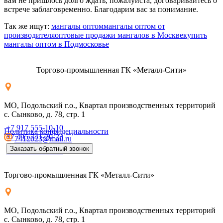
вам не пришлось долго ждать, пожалуйста, договаривайтесь о
встрече заблаговременно. Благодарим вас за понимание.
Так же ищут:
мангалы оптом
мангалы оптом от
производителя
оптовые продажи мангалов в Москве
купить
мангалы оптом в Подмосковье
Торгово-промышленная ГК «Металл-Сити»
МО, Подольский г.о., Квартал производственных территорий
с. Сынково, д. 78, стр. 1
+7 917 555-10-10
Политика конфидециальности
+7 495 741-20-23
7412023@mail.ru
Заказать обратный звонок
+7 917 555-10-10
Торгово-промышленная ГК «Металл-Сити»
МО, Подольский г.о., Квартал производственных территорий
с. Сынково, д. 78, стр. 1