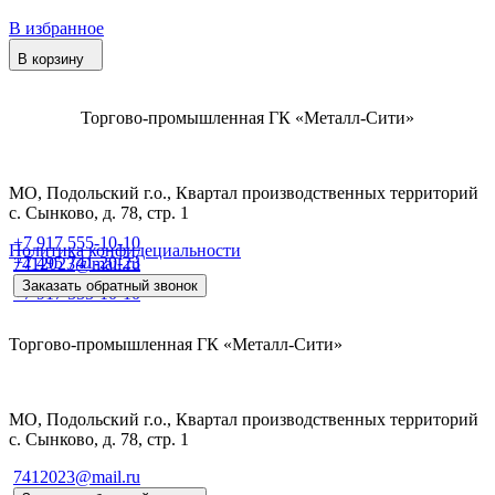
В избранное
В корзину
Торгово-промышленная ГК «Металл-Сити»
МО, Подольский г.о., Квартал производственных территорий
с. Сынково, д. 78, стр. 1
+7 917 555-10-10
Политика конфидециальности
+7 495 741-20-23
7412023@mail.ru
Заказать обратный звонок
+7 917 555-10-10
Торгово-промышленная ГК «Металл-Сити»
МО, Подольский г.о., Квартал производственных территорий
с. Сынково, д. 78, стр. 1
7412023@mail.ru