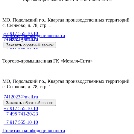
МО, Подольский г.о., Квартал производственных территорий
с. Сынково, д. 78, стр. 1
+7 917 555-10-10
Политика конфидециальности
+7 495 741-20-23
7412023@mail.ru
Заказать обратный звонок
+7 917 555-10-10
Торгово-промышленная ГК «Металл-Сити»
МО, Подольский г.о., Квартал производственных территорий
с. Сынково, д. 78, стр. 1
7412023@mail.ru
Заказать обратный звонок
+7 917 555-10-10
+7 495 741-20-23
+7 917 555-10-10
Политика конфидециальности