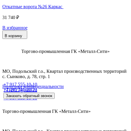
Откатные ворота №26 Каркас
31 740 ₽
В избранное
В корзину
Торгово-промышленная ГК «Металл-Сити»
МО, Подольский г.о., Квартал производственных территорий
с. Сынково, д. 78, стр. 1
+7 917 555-10-10
Политика конфидециальности
+7 495 741-20-23
7412023@mail.ru
Заказать обратный звонок
+7 917 555-10-10
Торгово-промышленная ГК «Металл-Сити»