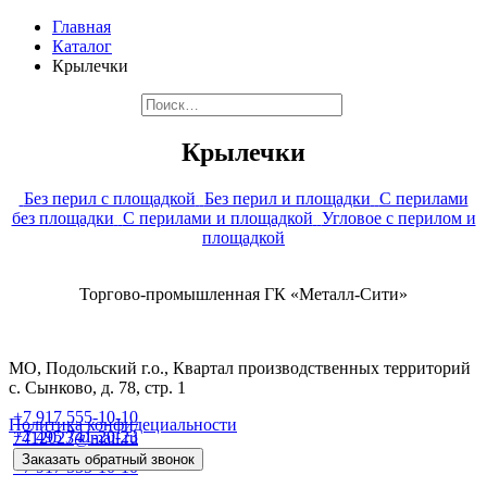
Главная
Каталог
Крылечки
Крылечки
Без перил с площадкой
Без перил и площадки
С перилами
без площадки
С перилами и площадкой
Угловое с перилом и
площадкой
Торгово-промышленная ГК «Металл-Сити»
МО, Подольский г.о., Квартал производственных территорий
с. Сынково, д. 78, стр. 1
+7 917 555-10-10
Политика конфидециальности
+7 495 741-20-23
7412023@mail.ru
Заказать обратный звонок
+7 917 555-10-10