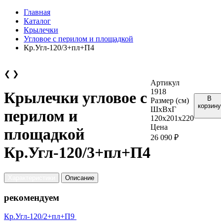
Главная
Каталог
Крылечки
Угловое с перилом и площадкой
Кр.Угл-120/3+пл+П4
❮
❯
Артикул
1918
Крылечки угловое с
В
Размер (см)
корзину
ШхВхГ
перилом и
120х201х220
Цена
площадкой
26 090 ₽
Кр.Угл-120/3+пл+П4
Характеристики
Описание
рекомендуем
Кр.Угл-120/2+пл+П9