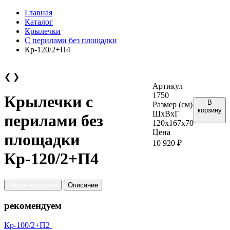
Главная
Каталог
Крылечки
С перилами без площадки
Кр-120/2+П4
❮
❯
Артикул
1750
Крылечки с
В
Размер (см)
корзину
ШхВхГ
перилами без
120х167х70
Цена
площадки
10 920 ₽
Кр-120/2+П4
Характеристики
Описание
рекомендуем
Кр-100/2+П2