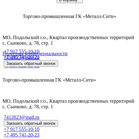
Торгово-промышленная ГК «Металл-Сити»
МО, Подольский г.о., Квартал производственных территорий
с. Сынково, д. 78, стр. 1
+7 917 555-10-10
Политика конфидециальности
+7 495 741-20-23
7412023@mail.ru
Заказать обратный звонок
+7 917 555-10-10
Торгово-промышленная ГК «Металл-Сити»
МО, Подольский г.о., Квартал производственных территорий
с. Сынково, д. 78, стр. 1
7412023@mail.ru
Заказать обратный звонок
+7 917 555-10-10
+7 495 741-20-23