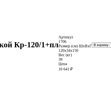
Артикул
1706
кой Кр-120/1+пл
В корзину
Размер (см) ШхВхГ
120х34х150
Вес (кг)
39
Цена
16 641 ₽