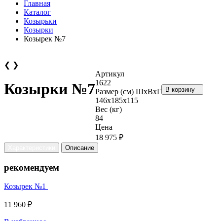
Главная
Каталог
Козырьки
Козырки
Козырек №7
❮
❯
Артикул
1622
Козырки №7
В корзину
Размер (см) ШхВхГ
146х185х115
Вес (кг)
84
Цена
18 975 ₽
Характеристики
Описание
рекомендуем
Козырек №1
11 960 ₽