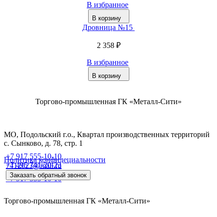
В избранное
В корзину
Дровница №15
2 358 ₽
В избранное
В корзину
Торгово-промышленная ГК «Металл-Сити»
МО, Подольский г.о., Квартал производственных территорий
с. Сынково, д. 78, стр. 1
+7 917 555-10-10
Политика конфидециальности
+7 495 741-20-23
7412023@mail.ru
Заказать обратный звонок
+7 917 555-10-10
Торгово-промышленная ГК «Металл-Сити»